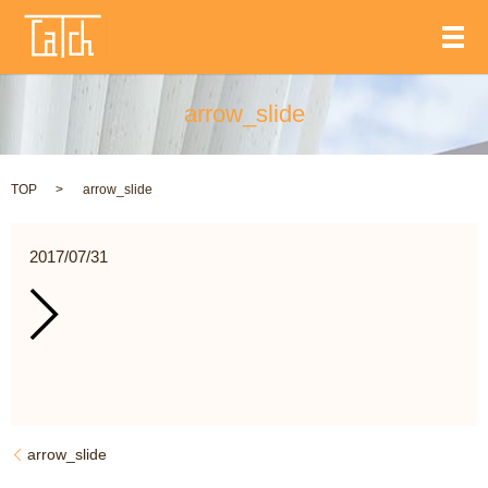
メ
arrow_slide
TOP
arrow_slide
2017/07/31
arrow_slide