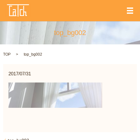
メ
top_bg002
TOP
top_bg002
2017/07/31