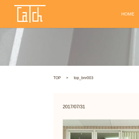
HOME
TOP
top_bnr003
2017/07/31